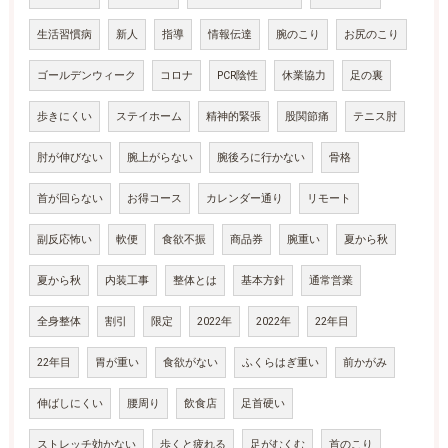
生活習慣病
新人
指導
情報伝達
腕のこり
お尻のこり
ゴールデンウィーク
コロナ
PCR陰性
休業協力
足の裏
歩きにくい
ステイホーム
精神的緊張
股関節痛
テニス肘
肘が伸びない
腕上がらない
腕後ろに行かない
骨格
首が回らない
お得コース
カレンダー通り
リモート
副反応怖い
軟便
食欲不振
商品券
腕重い
夏から秋
夏から秋
内装工事
整体とは
基本方針
通常営業
全身整体
割引
限定
2022年
2022年
22年目
22年目
胃が重い
食欲がない
ふくらはぎ重い
前かがみ
伸ばしにくい
腰周り
飲食店
足首硬い
ストレッチ効かない
歩くと疲れる
足がむくむ
首のこり