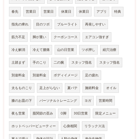
春先
営業日
営業日
休業日
休業日
アプリ
特典
指先の痺れ
目のツボ
ブルーライト
再発しやすい
筋力不足
脚が重い
クーポンコース
エアコン強すぎ
冷え解消
冷えて腰痛
山の日営業
ツボ押し
経穴治療
土踏まず
手のこり
二の腕
スタッフ指名
スタッフ指名
別途料金
別途料金
ボディイメージ
足の疲れ
太もものこり
足上がらない
夏バテ
施術料金
オイル
膝のお皿の下
パーソナルトレーニング
ヨガ
営業時間
夜も営業
股関節の歪み
O脚
30日営業
限定メニュー
ホットペッパービューティー
心身相関
リラックス法
寒さで凝り
身体の設計
人類の身体
進化生物学