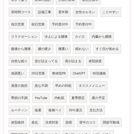
長時間コース
設備工事
更年期
女性ホルモン
こりやすい
祝日営業
祝日営業
予約受付中
予約受付中
リラクゼーション
冷えによる腰痛
カイロ
内臓から腰痛
腹痛から腰痛
腰の硬さ
腰重い
眠れない
すぐ目が覚める
自然な眠り
首が詰まってる
肩が詰まる
来院頻度
体調悪い
29日営業
整体院PR
ChatGPT
特別価格
過度の負担
急な不調
早めの対処
オススメメニュー
季節の不調
YouTube
内転筋
夏季限定
夏の予定
ルーティン
猛暑
板橋ペイ
30％還元
支払方法
体型維持
老化
冷房対策
肋骨
背中のコリ
関節可動域