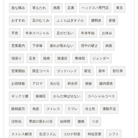
急な痛み
胃もたれ
残業
足裏
ヘッドスパ専門店
東京
おすすめ
足のむくみ
ふくらはぎオイル
腱鞘炎
産後
手首
年末スペシャル
足がだるい
年末年始
お休み
営業案内
下赤塚
疲れが取れない
背中の硬さ
病後
強張り
足首
捻挫
後遺症
整体院
ジェンダー
営業開始
限定コース
ゴッドハンド
駅近
新年
割引券
お得情報
アロマ
光が丘
和光市
便秘
腸内環境
ギックリ腰
板橋区
からだ伸ばせない
スペシャルコース
眼精疲労
免疫
ストレス
リフレ
冷え性
運動不足
活性化
季節の変わり目
短時間
腰痛
ツボ
ストレス解消
生活リズム
コロナ対策
時短営業
シフト