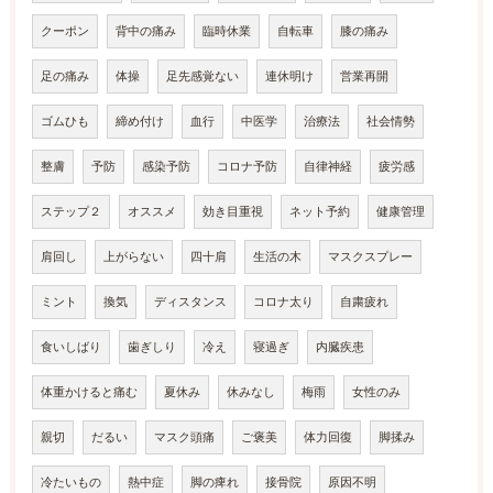
クーポン
背中の痛み
臨時休業
自転車
膝の痛み
足の痛み
体操
足先感覚ない
連休明け
営業再開
ゴムひも
締め付け
血行
中医学
治療法
社会情勢
整膚
予防
感染予防
コロナ予防
自律神経
疲労感
ステップ２
オススメ
効き目重視
ネット予約
健康管理
肩回し
上がらない
四十肩
生活の木
マスクスプレー
ミント
換気
ディスタンス
コロナ太り
自粛疲れ
食いしばり
歯ぎしり
冷え
寝過ぎ
内臓疾患
体重かけると痛む
夏休み
休みなし
梅雨
女性のみ
親切
だるい
マスク頭痛
ご褒美
体力回復
脚揉み
冷たいもの
熱中症
脚の痺れ
接骨院
原因不明