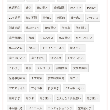
体調不良
連休
腕の動き
稼働制限
歩きすぎ
Paypay
20％還元
秋の不調
三角筋
肩関節
膝が痛い
バランス
関連箇所
腕のだるさ
腕が重い
巻き肩
胸を開く
肩甲骨周り
所感
くるみ整体
体が重い
息がしづらい
痛みの表現
言い方
ドライヘッドスパ
新メニュー
肩こりひどい
肩こわばり
消化不良
くすぐったい
こわばり
寒さ
テレワーク
詳細情報
女性整体師
緊急事態宣言
予防対策
営業時間変更
頭こり
アロマオイル
立ち仕事
歩き過ぎ
イスが合わない
座りすぎ
足ツボ
足が重い
なんとなく具合悪い
肩が重い
手が疲れる
メニエール
コンディショニング
定期的ケア