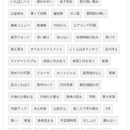
いたばしペイ
疲れやすい
金子先生
首の強い痛み
お盆休み
暑くて頭痛
偏頭痛
ガニ股
股関節が痛い
施術メニュー
新価格
10月から
エアコンで不調
疲労リセット
深い眠り
治らない
自律神経の乱れ
秋バテ
据え置き
オイルトリートメント
ふくらはぎスッキリ
足の冷え
マイナートラブル
持病と付き合う
体質と付き合う
新着
初めての不調
イエーロ
ホットジェル
薬用成分なし
胃痛
足のこわばり
背中のハリ
23日営業
勤労感謝の日
片側だけ疲れる
片側だけ凝る
身体の歪み
学割
寒さ対策
代謝アップ
冷え対策
お役立ち
肩こりで手の痺れ
2月
寒い
寒波
身体温まる
不定期利用
久しぶり
通わない