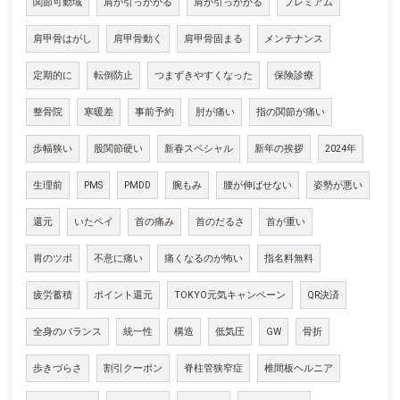
関節可動域
肩が引っかかる
肩が引っかかる
プレミアム
肩甲骨はがし
肩甲骨動く
肩甲骨固まる
メンテナンス
定期的に
転倒防止
つまずきやすくなった
保険診療
整骨院
寒暖差
事前予約
肘が痛い
指の関節が痛い
歩幅狭い
股関節硬い
新春スペシャル
新年の挨拶
2024年
生理前
PMS
PMDD
腕もみ
腰が伸ばせない
姿勢が悪い
還元
いたペイ
首の痛み
首のだるさ
首が重い
胃のツボ
不意に痛い
痛くなるのが怖い
指名料無料
疲労蓄積
ポイント還元
TOKYO元気キャンペーン
QR決済
全身のバランス
統一性
構造
低気圧
GW
骨折
歩きづらさ
割引クーポン
脊柱管狭窄症
椎間板ヘルニア