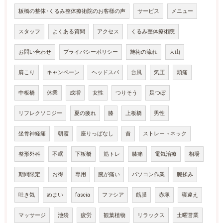
板橋の整体･くるみ整体療術院のお客様の声
サービス
メニュー
スタッフ
よくある質問
アクセス
くるみ整体療術院
お問い合わせ
プライバシーポリシー
施術の流れ
大山
肩こり
キャンペーン
ヘッドスパ
台風
気圧
頭痛
中板橋
休業
成増
女性
つりそう
足つぼ
リフレクソロジー
夏の疲れ
膝
上板橋
男性
坐骨神経痛
朝霞
座りっぱなし
首
ストレートネック
整形外科
不眠
下板橋
筋トレ
膝痛
電気治療
相場
期間限定
お得
専用
腕が痛い
パソコン作業
腕揉み
吐き気
めまい
fascia
ファシア
筋膜
赤塚
寝違え
マッサージ
池袋
疲労
観葉植物
リラックス
土曜営業