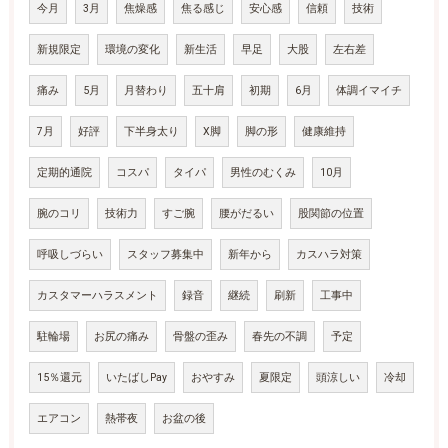
今月
3月
焦燥感
焦る感じ
安心感
信頼
技術
新規限定
環境の変化
新生活
早足
大股
左右差
痛み
5月
月替わり
五十肩
初期
6月
体調イマイチ
7月
好評
下半身太り
X脚
脚の形
健康維持
定期的通院
コスパ
タイパ
男性のむくみ
10月
腕のコリ
技術力
すご腕
腰がだるい
股関節の位置
呼吸しづらい
スタッフ募集中
新年から
カスハラ対策
カスタマーハラスメント
録音
継続
刷新
工事中
駐輪場
お尻の痛み
骨盤の歪み
春先の不調
予定
15％還元
いたばしPay
おやすみ
夏限定
頭涼しい
冷却
エアコン
熱帯夜
お盆の後