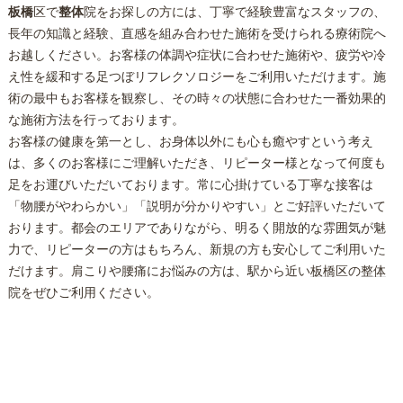
板橋
区で
整体
院をお探しの方には、丁寧で経験豊富なスタッフの、
長年の知識と経験、直感を組み合わせた施術を受けられる療術院へ
お越しください。お客様の体調や症状に合わせた施術や、疲労や冷
え性を緩和する足つぼリフレクソロジーをご利用いただけます。施
術の最中もお客様を観察し、その時々の状態に合わせた一番効果的
な施術方法を行っております。
お客様の健康を第一とし、お身体以外にも心も癒やすという考え
は、多くのお客様にご理解いただき、リピーター様となって何度も
足をお運びいただいております。常に心掛けている丁寧な接客は
「物腰がやわらかい」「説明が分かりやすい」とご好評いただいて
おります。都会のエリアでありながら、明るく開放的な雰囲気が魅
力で、リピーターの方はもちろん、新規の方も安心してご利用いた
だけます。肩こりや腰痛にお悩みの方は、駅から近い
板橋
区の
整体
院をぜひご利用ください。