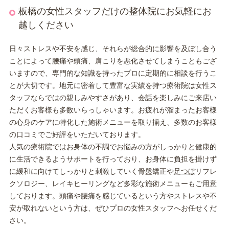
板橋の女性スタッフだけの整体院にお気軽にお
越しください
日々ストレスや不安を感じ、それらが総合的に影響を及ぼし合う
ことによって腰痛や頭痛、肩こりを悪化させてしまうこともござ
いますので、専門的な知識を持ったプロに定期的に相談を行うこ
とが大切です。地元に密着して豊富な実績を持つ療術院は女性ス
タッフならではの親しみやすさがあり、会話を楽しみにご来店い
ただくお客様も多数いらっしゃいます。お疲れが溜まったお客様
の心身のケアに特化した施術メニューを取り揃え、多数のお客様
の口コミでご好評をいただいております。
人気の療術院ではお身体の不調でお悩みの方がしっかりと健康的
に生活できるようサポートを行っており、お身体に負担を掛けず
に緩和に向けてしっかりと刺激していく骨盤矯正や
足つぼ
リフレ
クソロジー、レイキヒーリングなど多彩な施術メニューもご用意
しております。頭痛や腰痛を感じているという方やストレスや不
安が取れないという方は、ぜひプロの女性スタッフへお任せくだ
さい。