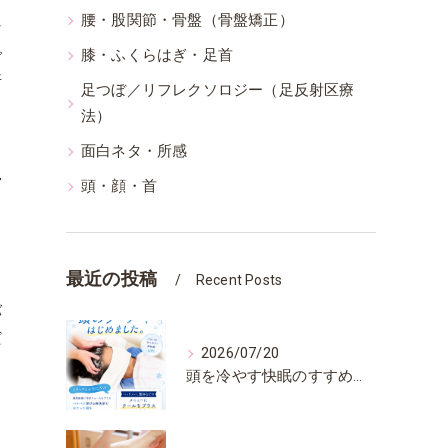
腰・股関節・骨盤（骨盤矯正）
な
で
膝・ふくらはぎ・足首
断
足つぼ／リフレクソロジー（足反射区療
法）
面白ネタ・所感
営
頭・顔・首
最近の投稿
Recent Posts
て
バ
だ
2026/07/20
る
頭を冷やす快眠のすすめ〜冷却フォームのヘッドスパ