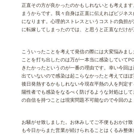
正直その方が良かったのかもしれないとも考えます
まうからです。我々自身は正直に伝えればビジネス
になります。心理的ストレスというコストの負担が
に転嫁してしまったのでは、と思うと正直なだけが
こういったことを考えて発信の際には大変悩みまし
ことを打ち出したのは万が一本当に感染していてP
きたかったというのが一番の理由です。幸い今回は
出ていないので感染は起こらなかったと考えてほぼ
後日発熱するかもしれない今現在平熱の人を判定す
陽性者でも感染をなるべく防げるような対処はして
の自信を持つことは現実問題不可能なので今回のよ
お騒がせ致しました。お休みしてご不便もおかけ致
も今日からまた営業が続けられることはくるみ
整体