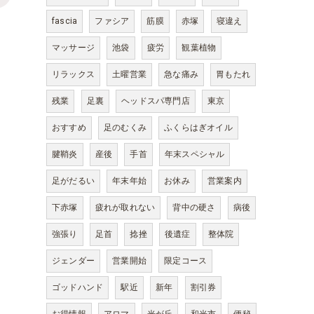
fascia
ファシア
筋膜
赤塚
寝違え
マッサージ
池袋
疲労
観葉植物
リラックス
土曜営業
急な痛み
胃もたれ
残業
足裏
ヘッドスパ専門店
東京
おすすめ
足のむくみ
ふくらはぎオイル
腱鞘炎
産後
手首
年末スペシャル
足がだるい
年末年始
お休み
営業案内
下赤塚
疲れが取れない
背中の硬さ
病後
強張り
足首
捻挫
後遺症
整体院
ジェンダー
営業開始
限定コース
ゴッドハンド
駅近
新年
割引券