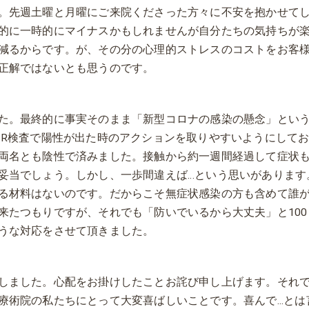
。先週土曜と月曜にご来院くださった方々に不安を抱かせて
的に一時的にマイナスかもしれませんが自分たちの気持ちが
減るからです。が、その分の心理的ストレスのコストをお客
正解ではないとも思うのです。
た。最終的に事実そのまま「新型コロナの感染の懸念」とい
CR検査で陽性が出た時のアクションを取りやすいようにして
両名とも陰性で済みました。接触から約一週間経過して症状
妥当でしょう。しかし、一歩間違えば…という思いがあります
る材料はないのです。だからこそ無症状感染の方も含めて誰
来たつもりですが、それでも「防いでいるから大丈夫」と100
うな対応をさせて頂きました。
しました。心配をお掛けしたことお詫び申し上げます。それ
療術院の私たちにとって大変喜ばしいことです。喜んで...とは