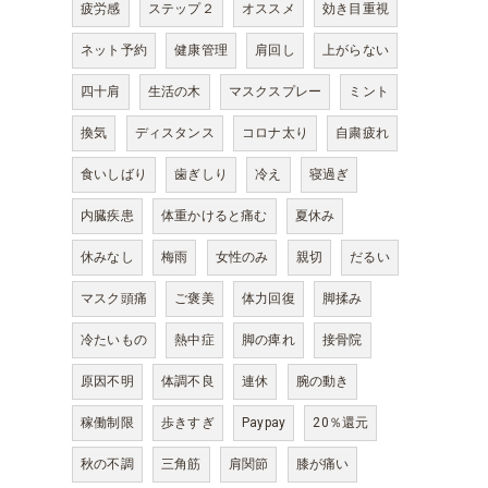
疲労感
ステップ２
オススメ
効き目重視
ネット予約
健康管理
肩回し
上がらない
四十肩
生活の木
マスクスプレー
ミント
換気
ディスタンス
コロナ太り
自粛疲れ
食いしばり
歯ぎしり
冷え
寝過ぎ
内臓疾患
体重かけると痛む
夏休み
休みなし
梅雨
女性のみ
親切
だるい
マスク頭痛
ご褒美
体力回復
脚揉み
冷たいもの
熱中症
脚の痺れ
接骨院
原因不明
体調不良
連休
腕の動き
稼働制限
歩きすぎ
Paypay
20％還元
秋の不調
三角筋
肩関節
膝が痛い