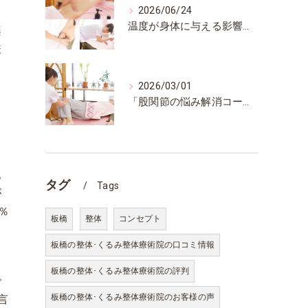
2026/06/24
し
温度が身体に与える影響について
楽
様
2026/03/01
「股関節の悩み解消コース」作りました
う
お
も
。
タグ
Tags
が
％
板橋
整体
コンセプト
板橋の整体･くるみ整体療術院の口コミ情報
板橋の整体･くるみ整体療術院の評判
で
板橋の整体･くるみ整体療術院のお客様の声
言