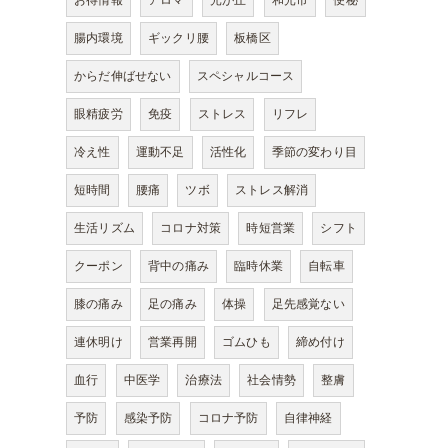
お得情報
アロマ
光が丘
和光市
便秘
腸内環境
ギックリ腰
板橋区
からだ伸ばせない
スペシャルコース
眼精疲労
免疫
ストレス
リフレ
冷え性
運動不足
活性化
季節の変わり目
短時間
腰痛
ツボ
ストレス解消
生活リズム
コロナ対策
時短営業
シフト
クーポン
背中の痛み
臨時休業
自転車
膝の痛み
足の痛み
体操
足先感覚ない
連休明け
営業再開
ゴムひも
締め付け
血行
中医学
治療法
社会情勢
整膚
予防
感染予防
コロナ予防
自律神経