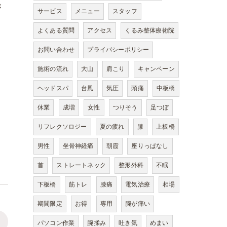
が
サービス
メニュー
スタッフ
よくある質問
アクセス
くるみ整体療術院
お問い合わせ
プライバシーポリシー
っ
施術の流れ
大山
肩こり
キャンペーン
ヘッドスパ
台風
気圧
頭痛
中板橋
休業
成増
女性
つりそう
足つぼ
リフレクソロジー
夏の疲れ
膝
上板橋
男性
坐骨神経痛
朝霞
座りっぱなし
首
ストレートネック
整形外科
不眠
下板橋
筋トレ
膝痛
電気治療
相場
期間限定
お得
専用
腕が痛い
>
パソコン作業
腕揉み
吐き気
めまい