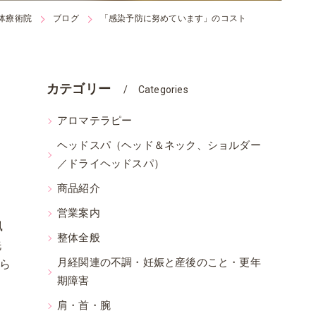
体療術院
ブログ
「感染予防に努めています」のコスト
カテゴリー
Categories
アロマテラピー
ヘッドスパ（ヘッド＆ネック、ショルダー
／ドライヘッドスパ）
商品紹介
営業案内
風
整体全般
洗
月経関連の不調・妊娠と産後のこと・更年
ら
期障害
肩・首・腕