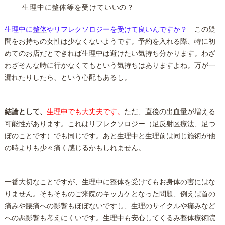
生理中に整体等を受けていいの？
生理中に
整体
やリフレクソロジーを受けて良いんですか？
この疑
問をお持ちの女性は少なくないようです。予約を入れる際、特に初
めてのお店だとできれば生理中は避けたい気持ち分かります。わざ
わざそんな時に行かなくてもという気持ちはありますよね。万が一
漏れたりしたら、という心配もあるし。
結論として、
生理中でも大丈夫です。
ただ、直後の出血量が増える
可能性があります。これはリフレクソロジー（足反射区療法、
足つ
ぼ
のことです）でも同じです。あと生理中と生理前は同じ施術が他
の時よりも少々痛く感じるかもしれません。
一番大切なことですが、生理中に
整体
を受けてもお身体の害にはな
りません。そもそものご来院のキッカケとなった問題、例えば首の
痛みや腰痛への影響もほぼないですし、生理のサイクルや痛みなど
への悪影響も考えにくいです。生理中も安心してくるみ
整体
療術院