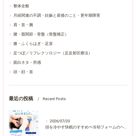
整体全般
月経関連の不調・妊娠と産後のこと・更年期障害
肩・首・腕
腰・股関節・骨盤（骨盤矯正）
膝・ふくらはぎ・足首
足つぼ／リフレクソロジー（足反射区療法）
面白ネタ・所感
頭・顔・首
最近の投稿
Recent Posts
2026/07/20
頭を冷やす快眠のすすめ〜冷却フォームのヘッドスパ