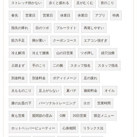
ストレッチ効かない
歩くと疲れる
足がむくむ
首のこり
春先
営業日
営業日
休業日
休業日
アプリ
特典
指先の痺れ
目のツボ
ブルーライト
再発しやすい
筋力不足
脚が重い
クーポンコース
エアコン強すぎ
冷え解消
冷えて腰痛
山の日営業
ツボ押し
経穴治療
土踏まず
手のこり
二の腕
スタッフ指名
スタッフ指名
別途料金
別途料金
ボディイメージ
足の疲れ
太もものこり
足上がらない
夏バテ
施術料金
オイル
膝のお皿の下
パーソナルトレーニング
ヨガ
営業時間
夜も営業
股関節の歪み
O脚
30日営業
限定メニュー
ホットペッパービューティー
心身相関
リラックス法