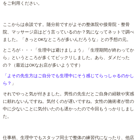
をご利用ください。
ここからは余談です。随分前ですがよその
整体
院や接骨院・整骨
院、マッサージ店はどう言っているのか？気になってネットで調べ
ました。「きっとOKなところが多いんだろうな」との予想の元。
ところが・・・「生理中は避けましょう」「生理期間が終わってか
ら」というところが多くてビックリしました。あら、ダメだった
の？（最近はOKなお店が多いようです）
「よその先生方はご自分でも生理中にそう感じてらっしゃるのかし
ら？
」
それでやっと気が付きました。男性の先生だとご自身の経験や実感
に頼れないんですね。気付くのが遅いですね。女性の施術者が世の
中に少ないことに気付いたのも遅かったので今回もうっかりしまし
た。
仕事柄、生理中でもスタッフ同士で
整体
の練習代になったり、他店