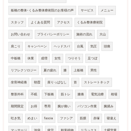
板橋の整体･くるみ整体療術院のお客様の声
サービス
メニュー
スタッフ
よくある質問
アクセス
くるみ整体療術院
お問い合わせ
プライバシーポリシー
施術の流れ
大山
肩こり
キャンペーン
ヘッドスパ
台風
気圧
頭痛
中板橋
休業
成増
女性
つりそう
足つぼ
リフレクソロジー
夏の疲れ
膝
上板橋
男性
坐骨神経痛
朝霞
座りっぱなし
首
ストレートネック
整形外科
不眠
下板橋
筋トレ
膝痛
電気治療
相場
期間限定
お得
専用
腕が痛い
パソコン作業
腕揉み
吐き気
めまい
fascia
ファシア
筋膜
赤塚
寝違え
マッサージ
池袋
疲労
観葉植物
リラックス
土曜営業