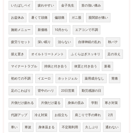
いたばしペイ
疲れやすい
金子先生
首の強い痛み
お盆休み
暑くて頭痛
偏頭痛
ガニ股
股関節が痛い
施術メニュー
新価格
10月から
エアコンで不調
疲労リセット
深い眠り
治らない
自律神経の乱れ
秋バテ
据え置き
オイルトリートメント
ふくらはぎスッキリ
足の冷え
マイナートラブル
持病と付き合う
体質と付き合う
新着
初めての不調
イエーロ
ホットジェル
薬用成分なし
胃痛
足のこわばり
背中のハリ
23日営業
勤労感謝の日
片側だけ疲れる
片側だけ凝る
身体の歪み
学割
寒さ対策
代謝アップ
冷え対策
お役立ち
肩こりで手の痺れ
2月
寒い
寒波
身体温まる
不定期利用
久しぶり
通わない