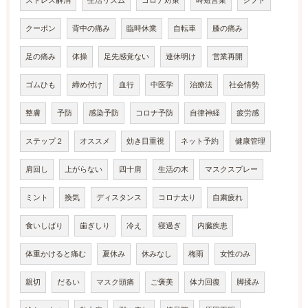
ストレス解消
生活リズム
コロナ対策
時短営業
シフト
クーポン
背中の痛み
臨時休業
自転車
膝の痛み
足の痛み
体操
足先感覚ない
連休明け
営業再開
ゴムひも
締め付け
血行
中医学
治療法
社会情勢
整膚
予防
感染予防
コロナ予防
自律神経
疲労感
ステップ２
オススメ
効き目重視
ネット予約
健康管理
肩回し
上がらない
四十肩
生活の木
マスクスプレー
ミント
換気
ディスタンス
コロナ太り
自粛疲れ
食いしばり
歯ぎしり
冷え
寝過ぎ
内臓疾患
体重かけると痛む
夏休み
休みなし
梅雨
女性のみ
親切
だるい
マスク頭痛
ご褒美
体力回復
脚揉み