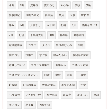
今月
3月
焦燥感
焦る感じ
安心感
信頼
技術
新規限定
環境の変化
新生活
早足
大股
左右差
痛み
5月
月替わり
五十肩
初期
6月
体調イマイチ
7月
好評
下半身太り
X脚
脚の形
健康維持
定期的通院
コスパ
タイパ
男性のむくみ
10月
腕のコリ
技術力
すご腕
腰がだるい
股関節の位置
呼吸しづらい
スタッフ募集中
新年から
カスハラ対策
カスタマーハラスメント
録音
継続
刷新
工事中
駐輪場
お尻の痛み
骨盤の歪み
春先の不調
予定
15％還元
いたばしPay
おやすみ
夏限定
頭涼しい
冷却
エアコン
熱帯夜
お盆の後