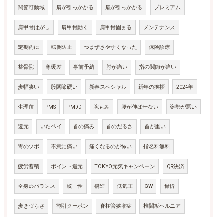
関節可動域
肩が引っかかる
肩が引っかかる
プレミアム
肩甲骨はがし
肩甲骨動く
肩甲骨固まる
メンテナンス
定期的に
転倒防止
つまずきやすくなった
保険診療
整骨院
寒暖差
事前予約
肘が痛い
指の関節が痛い
歩幅狭い
股関節硬い
新春スペシャル
新年の挨拶
2024年
生理前
PMS
PMDD
腕もみ
腰が伸ばせない
姿勢が悪い
還元
いたペイ
首の痛み
首のだるさ
首が重い
胃のツボ
不意に痛い
痛くなるのが怖い
指名料無料
疲労蓄積
ポイント還元
TOKYO元気キャンペーン
QR決済
全身のバランス
統一性
構造
低気圧
GW
骨折
歩きづらさ
割引クーポン
脊柱管狭窄症
椎間板ヘルニア