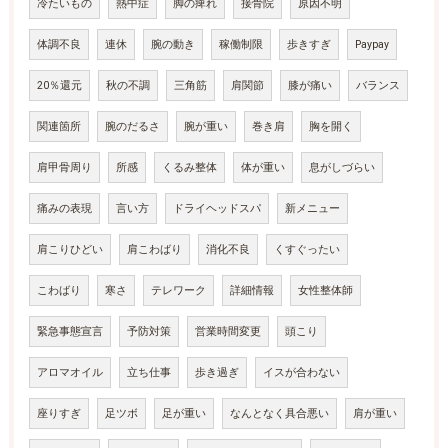
冷たいもの
熱中症
脚の痺れ
接骨院
原因不明
体調不良
連休
腕の動き
稼働制限
歩きすぎ
Paypay
20％還元
秋の不調
三角筋
肩関節
膝が痛い
バランス
関連箇所
腕のだるさ
腕が重い
巻き肩
胸を開く
肩甲骨周り
所感
くるみ整体
体が重い
息がしづらい
痛みの表現
言い方
ドライヘッドスパ
新メニュー
肩こりひどい
肩こわばり
消化不良
くすぐったい
こわばり
寒さ
テレワーク
詳細情報
女性整体師
緊急事態宣言
予防対策
営業時間変更
頭こり
アロマオイル
立ち仕事
歩き過ぎ
イスが合わない
座りすぎ
足ツボ
足が重い
なんとなく具合悪い
肩が重い