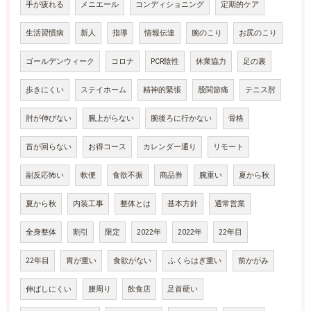
手が疲れる
メニエール
コンディショニング
定期的ケア
生活習慣病
新人
指導
情報伝達
腕のこり
お尻のこり
ゴールデンウィーク
コロナ
PCR陰性
休業協力
足の裏
歩きにくい
ステイホーム
精神的緊張
股関節痛
テニス肘
肘が伸びない
腕上がらない
腕後ろに行かない
骨格
首が回らない
お得コース
カレンダー通り
リモート
副反応怖い
軟便
食欲不振
商品券
腕重い
夏から秋
夏から秋
内装工事
整体とは
基本方針
通常営業
全身整体
割引
限定
2022年
2022年
22年目
22年目
胃が重い
食欲がない
ふくらはぎ重い
前かがみ
伸ばしにくい
腰周り
飲食店
足首硬い