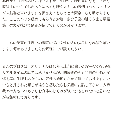
私自身も（過去の話になりますが）生理中に腰が重いなぁ、と言う
時は手のひらでじわっとゆっくり腰や太ももの裏側（ハムストリン
グス筋群と言います）を押さえてもらうと大変楽になり助かりまし
た。ここのハリを緩めてもらうとお腹（多分子宮の近くを走る腸腰
筋）の力が抜けて痛みが抜けて行くのが分かります。
こちらの記事が生理中の来院に悩む女性の方の参考になればと願い
ます。何かありましたらお気軽にご相談ください。
☆このブログは、オリジナルは10年以上前に書いた記事なので現在
リアルタイムの話ではありませんが、閉経後の今も当時の記録と記
憶を基に生理中の女性のお客様の施術もさせて頂いております。い
つもと押された感じが違うと感じたらお気軽にお話し下さい。大抵
我々の方もいつもよりお身体のむくみが強いかもしれないと思いな
がら施術しております。