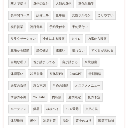
寒さで凝り
身体の設計
人類の身体
進化生物学
長時間コース
設備工事
更年期
女性ホルモン
こりやすい
祝日営業
祝日営業
予約受付中
予約受付中
リラクゼーション
冷えによる腰痛
カイロ
内臓から腰痛
腹痛から腰痛
腰の硬さ
腰重い
眠れない
すぐ目が覚める
自然な眠り
首が詰まってる
肩が詰まる
来院頻度
体調悪い
29日営業
整体院PR
ChatGPT
特別価格
過度の負担
急な不調
早めの対処
オススメメニュー
季節の不調
YouTube
内転筋
夏季限定
夏の予定
ルーティン
猛暑
板橋ペイ
30％還元
支払方法
体型維持
老化
冷房対策
肋骨
背中のコリ
関節可動域