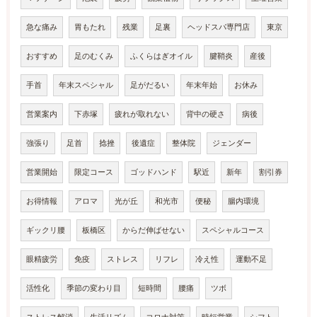
急な痛み
胃もたれ
残業
足裏
ヘッドスパ専門店
東京
おすすめ
足のむくみ
ふくらはぎオイル
腱鞘炎
産後
手首
年末スペシャル
足がだるい
年末年始
お休み
営業案内
下赤塚
疲れが取れない
背中の硬さ
病後
強張り
足首
捻挫
後遺症
整体院
ジェンダー
営業開始
限定コース
ゴッドハンド
駅近
新年
割引券
お得情報
アロマ
光が丘
和光市
便秘
腸内環境
ギックリ腰
板橋区
からだ伸ばせない
スペシャルコース
眼精疲労
免疫
ストレス
リフレ
冷え性
運動不足
活性化
季節の変わり目
短時間
腰痛
ツボ