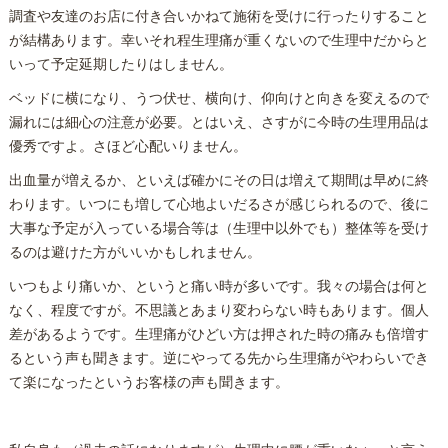
調査や友達のお店に付き合いかねて施術を受けに行ったりすること
が結構あります。幸いそれ程生理痛が重くないので生理中だからと
いって予定延期したりはしません。
ベッドに横になり、うつ伏せ、横向け、仰向けと向きを変えるので
漏れには細心の注意が必要。とはいえ、さすがに今時の生理用品は
優秀ですよ。さほど心配いりません。
出血量が増えるか、といえば確かにその日は増えて期間は早めに終
わります。いつにも増して心地よいだるさが感じられるので、後に
大事な予定が入っている場合等は（生理中以外でも）
整体
等を受け
るのは避けた方がいいかもしれません。
いつもより痛いか、というと痛い時が多いです。我々の場合は何と
なく、程度ですが。不思議とあまり変わらない時もあります。個人
差があるようです。生理痛がひどい方は押された時の痛みも倍増す
るという声も聞きます。逆にやってる先から生理痛がやわらいでき
て楽になったというお客様の声も聞きます。