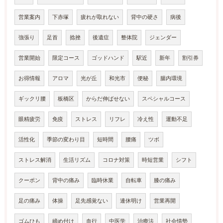
営業案内
下赤塚
疲れが取れない
背中の硬さ
病後
強張り
足首
捻挫
後遺症
整体院
ジェンダー
営業開始
限定コース
ゴッドハンド
駅近
新年
割引券
お得情報
アロマ
光が丘
和光市
便秘
腸内環境
ギックリ腰
板橋区
からだ伸ばせない
スペシャルコース
眼精疲労
免疫
ストレス
リフレ
冷え性
運動不足
活性化
季節の変わり目
短時間
腰痛
ツボ
ストレス解消
生活リズム
コロナ対策
時短営業
シフト
クーポン
背中の痛み
臨時休業
自転車
膝の痛み
足の痛み
体操
足先感覚ない
連休明け
営業再開
ゴムひも
締め付け
血行
中医学
治療法
社会情勢