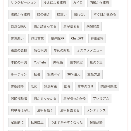
リラクゼーション
冷えによる腰痛
カイロ
内臓から腰痛
腹痛から腰痛
腰の硬さ
腰重い
眠れない
すぐ目が覚める
自然な眠り
首が詰まってる
肩が詰まる
来院頻度
体調悪い
29日営業
整体院PR
ChatGPT
特別価格
過度の負担
急な不調
早めの対処
オススメメニュー
季節の不調
YouTube
内転筋
夏季限定
夏の予定
ルーティン
猛暑
板橋ペイ
30％還元
支払方法
体型維持
老化
冷房対策
肋骨
背中のコリ
関節可動域
関節可動域
肩が引っかかる
肩が引っかかる
プレミアム
肩甲骨はがし
肩甲骨動く
肩甲骨固まる
メンテナンス
定期的に
転倒防止
つまずきやすくなった
保険診療