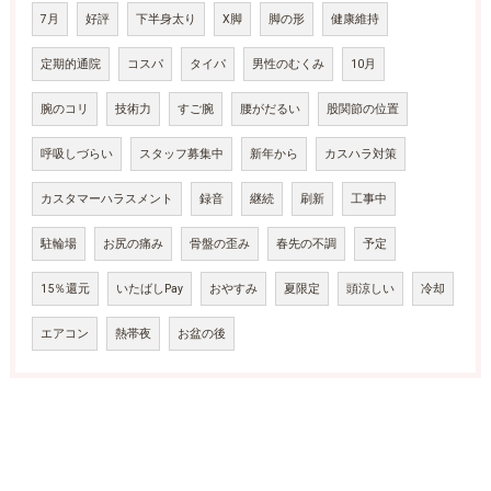
7月
好評
下半身太り
X脚
脚の形
健康維持
定期的通院
コスパ
タイパ
男性のむくみ
10月
腕のコリ
技術力
すご腕
腰がだるい
股関節の位置
呼吸しづらい
スタッフ募集中
新年から
カスハラ対策
カスタマーハラスメント
録音
継続
刷新
工事中
駐輪場
お尻の痛み
骨盤の歪み
春先の不調
予定
15％還元
いたばしPay
おやすみ
夏限定
頭涼しい
冷却
エアコン
熱帯夜
お盆の後