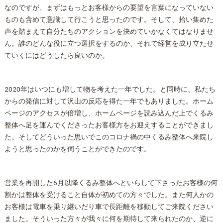
なのですが、まずはもっとお客様からの要望を言葉になっていない
ものも含めて意識して行こうと思ったのです。そして、拾い集めた
声を踏まえて自分たちのアクションを決めていかなくてはなりませ
ん。誰のどんな役に立つ選択をするのか、それで経営を成り立たせ
ていくにはどうしたら良いのか。
2020年はいつにも増して物を考えた一年でした。と同時に、私たち
からの発信に対して沢山の反応を得た一年でもありました。ホーム
ページのアクセスが倍増し、ホームページを読み込んだ上でくるみ
整体
へ足を運んでくださったお客様方をお迎えすることができまし
た。そしてどういった思いでこのコロナ禍の中くるみ
整体
へ来院し
ようと思ったのかを伺うことができたのです。
営業を再開した6月以降くるみ
整体
へといらして下さったお客様の何
割かは
整体
を受けること自体が初めての方々でした。また何人かの
お客様は電車を乗り継いだり車で長距離を移動してご来院ください
ました。そういった方々が我々に何を期待して来られたのか、逆に