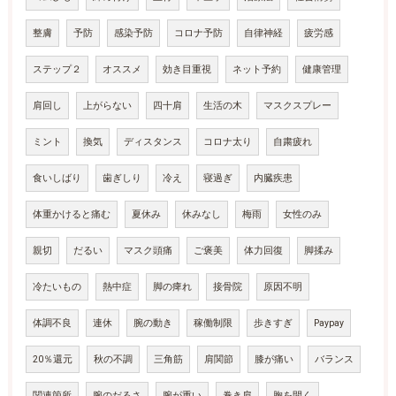
整膚
予防
感染予防
コロナ予防
自律神経
疲労感
ステップ２
オススメ
効き目重視
ネット予約
健康管理
肩回し
上がらない
四十肩
生活の木
マスクスプレー
ミント
換気
ディスタンス
コロナ太り
自粛疲れ
食いしばり
歯ぎしり
冷え
寝過ぎ
内臓疾患
体重かけると痛む
夏休み
休みなし
梅雨
女性のみ
親切
だるい
マスク頭痛
ご褒美
体力回復
脚揉み
冷たいもの
熱中症
脚の痺れ
接骨院
原因不明
体調不良
連休
腕の動き
稼働制限
歩きすぎ
Paypay
20％還元
秋の不調
三角筋
肩関節
膝が痛い
バランス
関連箇所
腕のだるさ
腕が重い
巻き肩
胸を開く