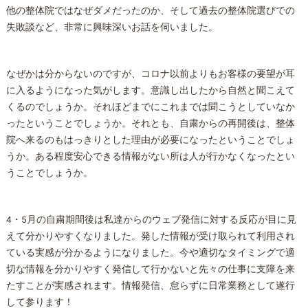
他の
整体
院ではなぜダメだったのか、そして過去の
整体
院選びでの
失敗談など、非常に興味深いお話を伺いました。
なぜかは分からないのですが、コロナ以前よりもお客様の要望が耳
に入るようになった気がします。意識し出したから自然と聞こえて
くるのでしょうか。それほどまでにこれまでは聞こうとしていなか
ったということでしょうか。それとも、自粛からの再開後は、
整体
院へ来るのもはっきりとした理由が必要になったということでしょ
うか。ある程度安心できる情報がない所は人が行かなくなったとい
うことでしょうか。
4・5月の自粛期間後は私達からのウェブ発信に対する反応が目に見
えて分かりやすくなりました。発した情報が受け取られて利用され
ている実感が分かるようになりました。今や適切なタイミングで適
切な情報を分かりやすく発信して行かないと先々の仕事に支障を来
たすことが実感されます。情報発信、怠らずに日常業務として遂行
して参ります！