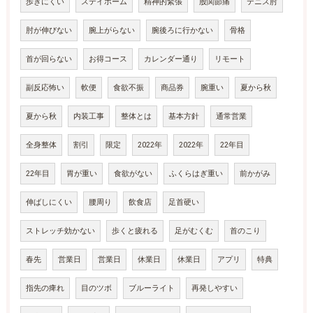
歩きにくい
ステイホーム
精神的緊張
股関節痛
テニス肘
肘が伸びない
腕上がらない
腕後ろに行かない
骨格
首が回らない
お得コース
カレンダー通り
リモート
副反応怖い
軟便
食欲不振
商品券
腕重い
夏から秋
夏から秋
内装工事
整体とは
基本方針
通常営業
全身整体
割引
限定
2022年
2022年
22年目
22年目
胃が重い
食欲がない
ふくらはぎ重い
前かがみ
伸ばしにくい
腰周り
飲食店
足首硬い
ストレッチ効かない
歩くと疲れる
足がむくむ
首のこり
春先
営業日
営業日
休業日
休業日
アプリ
特典
指先の痺れ
目のツボ
ブルーライト
再発しやすい