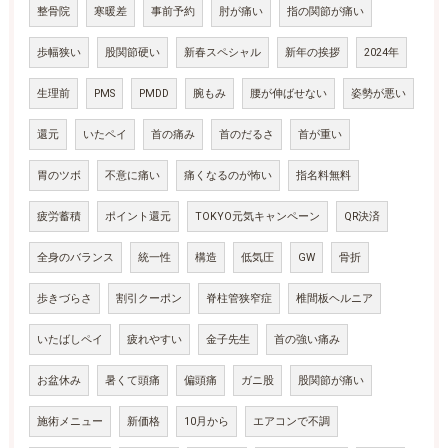
整骨院
寒暖差
事前予約
肘が痛い
指の関節が痛い
歩幅狭い
股関節硬い
新春スペシャル
新年の挨拶
2024年
生理前
PMS
PMDD
腕もみ
腰が伸ばせない
姿勢が悪い
還元
いたペイ
首の痛み
首のだるさ
首が重い
胃のツボ
不意に痛い
痛くなるのが怖い
指名料無料
疲労蓄積
ポイント還元
TOKYO元気キャンペーン
QR決済
全身のバランス
統一性
構造
低気圧
GW
骨折
歩きづらさ
割引クーポン
脊柱管狭窄症
椎間板ヘルニア
いたばしペイ
疲れやすい
金子先生
首の強い痛み
お盆休み
暑くて頭痛
偏頭痛
ガニ股
股関節が痛い
施術メニュー
新価格
10月から
エアコンで不調