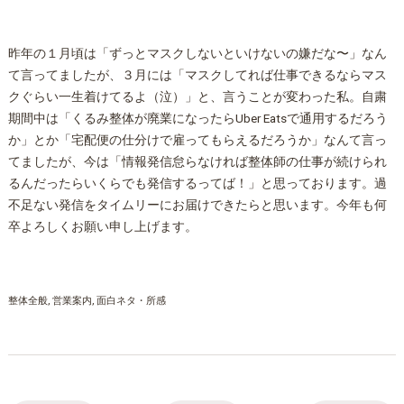
昨年の１月頃は「ずっとマスクしないといけないの嫌だな〜」なん
て言ってましたが、３月には「マスクしてれば仕事できるならマス
クぐらい一生着けてるよ（泣）」と、言うことが変わった私。自粛
期間中は「くるみ
整体
が廃業になったらUber Eatsで通用するだろう
か」とか「宅配便の仕分けで雇ってもらえるだろうか」なんて言っ
てましたが、今は「情報発信怠らなければ
整体
師の仕事が続けられ
るんだったらいくらでも発信するってば！」と思っております。過
不足ない発信をタイムリーにお届けできたらと思います。今年も何
卒よろしくお願い申し上げます。
整体全般
営業案内
面白ネタ・所感