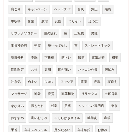
肩こり
キャンペーン
ヘッドスパ
台風
気圧
頭痛
中板橋
休業
成増
女性
つりそう
足つぼ
リフレクソロジー
夏の疲れ
膝
上板橋
男性
坐骨神経痛
朝霞
座りっぱなし
首
ストレートネック
整形外科
不眠
下板橋
筋トレ
膝痛
電気治療
相場
期間限定
お得
専用
腕が痛い
パソコン作業
腕揉み
吐き気
めまい
fascia
ファシア
筋膜
赤塚
寝違え
マッサージ
池袋
疲労
観葉植物
リラックス
土曜営業
急な痛み
胃もたれ
残業
足裏
ヘッドスパ専門店
東京
おすすめ
足のむくみ
ふくらはぎオイル
腱鞘炎
産後
手首
年末スペシャル
足がだるい
年末年始
お休み