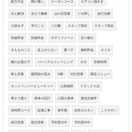
筋力不足
脚が重い
クーポンコース
エアコン強すぎ
冷え解消
冷えて腰痛
山の日営業
ツボ押し
経穴治療
土踏まず
手のこり
二の腕
スタッフ指名
スタッフ指名
別途料金
別途料金
ボディイメージ
足の疲れ
太もものこり
足上がらない
夏バテ
施術料金
オイル
膝のお皿の下
パーソナルトレーニング
ヨガ
営業時間
夜も営業
股関節の歪み
O脚
30日営業
限定メニュー
ホットペッパービューティー
心身相関
リラックス法
寒さで凝り
身体の設計
人類の身体
進化生物学
長時間コース
設備工事
更年期
女性ホルモン
こりやすい
祝日営業
祝日営業
予約受付中
予約受付中