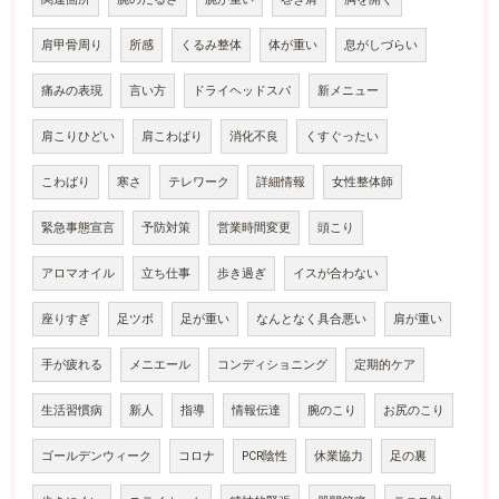
肩甲骨周り
所感
くるみ整体
体が重い
息がしづらい
痛みの表現
言い方
ドライヘッドスパ
新メニュー
肩こりひどい
肩こわばり
消化不良
くすぐったい
こわばり
寒さ
テレワーク
詳細情報
女性整体師
緊急事態宣言
予防対策
営業時間変更
頭こり
アロマオイル
立ち仕事
歩き過ぎ
イスが合わない
座りすぎ
足ツボ
足が重い
なんとなく具合悪い
肩が重い
手が疲れる
メニエール
コンディショニング
定期的ケア
生活習慣病
新人
指導
情報伝達
腕のこり
お尻のこり
ゴールデンウィーク
コロナ
PCR陰性
休業協力
足の裏