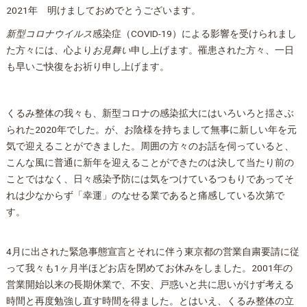
2021年 明けましておめでとうございます。
新型コロナウイルス
感染症（COVID-19）による影響を受けられまし
た方々には、心より
お見舞い
申し上げます。罹患された方々、一日
も早いご快復をお祈り申し上げます。
くるみ
整体
の我々も、新型コロナの感染拡大にはいろいろと揺さぶ
られた2020年でした。が、お陰様を持ちまして無事に新しい年を元
気で迎えることができました。周囲の方々のお話を伺っていると、
こんな風に普通に新年を迎えることができたのは決して当たり前の
ことではなく、日々感染予防には気をつけているつもりであってそ
れは少なからず「幸運」のなせる業であると痛感している次第で
す。
4月に出された緊急事態宣言とそれに伴う東京都の営業自粛要請に従
って我々も1ヶ月半ほどお店を閉めてお休みをしました。2001年の
営業開始以来の長期休業で、不安、戸惑いと共に思いがけず考える
時間と再度勉強し直す時間を得ました。とはいえ、くるみ
整体
の立