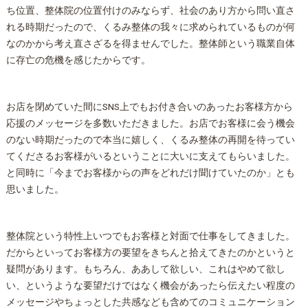
ち位置、
整体
院の位置付けのみならず、社会のあり方から問い直さ
れる時期だったので、くるみ
整体
の我々に求められているものが何
なのかから考え直さざるを得ませんでした。
整体
師という職業自体
に存亡の危機を感じたからです。
お店を閉めていた間にSNS上でもお付き合いのあったお客様方から
応援のメッセージを多数いただきました。お店でお客様に会う機会
のない時期だったので本当に嬉しく、くるみ
整体
の再開を待ってい
てくださるお客様がいるということに大いに支えてもらいました。
と同時に「今までお客様からの声をどれだけ聞けていたのか」とも
思いました。
整体
院という特性上いつでもお客様と対面で仕事をしてきました。
だからといってお客様方の要望をきちんと拾えてきたのかというと
疑問があります。もちろん、ああして欲しい、これはやめて欲し
い、というような要望だけではなく機会があったら伝えたい程度の
メッセージやちょっとした共感なども含めてのコミュニケーション