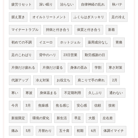
疲労リセット
深い眠り
治らない
自律神経の乱れ
秋バテ
据え置き
オイルトリートメント
ふくらはぎスッキリ
足の冷え
マイナートラブル
持病と付き合う
体質と付き合う
新着
初めての不調
イエーロ
ホットジェル
薬用成分なし
胃痛
足のこわばり
背中のハリ
23日営業
勤労感謝の日
片側だけ疲れる
片側だけ凝る
身体の歪み
学割
寒さ対策
代謝アップ
冷え対策
お役立ち
肩こりで手の痺れ
2月
寒い
寒波
身体温まる
不定期利用
久しぶり
通わない
今月
3月
焦燥感
焦る感じ
安心感
信頼
技術
新規限定
環境の変化
新生活
早足
大股
左右差
痛み
5月
月替わり
五十肩
初期
6月
体調イマイチ