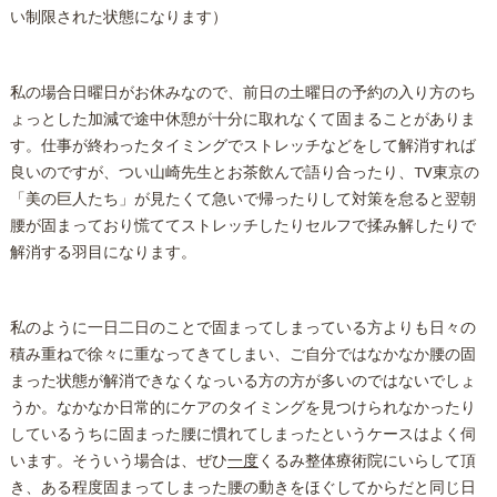
い制限された状態になります）
私の場合日曜日がお休みなので、前日の土曜日の予約の入り方のち
ょっとした加減で途中休憩が十分に取れなくて固まることがありま
す。仕事が終わったタイミングでストレッチなどをして解消すれば
良いのですが、つい山崎先生とお茶飲んで語り合ったり、TV東京の
「美の巨人たち」が見たくて急いで帰ったりして対策を怠ると翌朝
腰が固まっており慌ててストレッチしたりセルフで揉み解したりで
解消する羽目になります。
私のように一日二日のことで固まってしまっている方よりも日々の
積み重ねで徐々に重なってきてしまい、ご自分ではなかなか腰の固
まった状態が解消できなくなっいる方の方が多いのではないでしょ
うか。なかなか日常的にケアのタイミングを見つけられなかったり
しているうちに固まった腰に慣れてしまったというケースはよく伺
います。そういう場合は、ぜひ
一度
くるみ
整体
療術院にいらして頂
き、ある程度固まってしまった腰の動きをほぐしてからだと同じ日