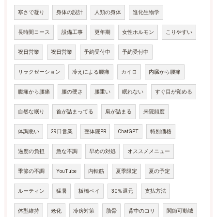
寒さで凝り
身体の設計
人類の身体
進化生物学
長時間コース
設備工事
更年期
女性ホルモン
こりやすい
祝日営業
祝日営業
予約受付中
予約受付中
リラクゼーション
冷えによる腰痛
カイロ
内臓から腰痛
腹痛から腰痛
腰の硬さ
腰重い
眠れない
すぐ目が覚める
自然な眠り
首が詰まってる
肩が詰まる
来院頻度
体調悪い
29日営業
整体院PR
ChatGPT
特別価格
過度の負担
急な不調
早めの対処
オススメメニュー
季節の不調
YouTube
内転筋
夏季限定
夏の予定
ルーティン
猛暑
板橋ペイ
30％還元
支払方法
体型維持
老化
冷房対策
肋骨
背中のコリ
関節可動域