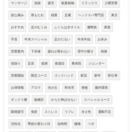
マッサージ
池袋
疲労
観葉植物
リラックス
土曜営業
急な痛み
胃もたれ
残業
足裏
ヘッドスパ専門店
東京
おすすめ
足のむくみ
ふくらはぎオイル
腱鞘炎
産後
手首
年末スペシャル
足がだるい
年末年始
お休み
営業案内
下赤塚
疲れが取れない
背中の硬さ
病後
強張り
足首
捻挫
後遺症
整体院
ジェンダー
営業開始
限定コース
ゴッドハンド
駅近
新年
割引券
お得情報
アロマ
光が丘
和光市
便秘
腸内環境
ギックリ腰
板橋区
からだ伸ばせない
スペシャルコース
眼精疲労
免疫
ストレス
リフレ
冷え性
運動不足
活性化
季節の変わり目
短時間
腰痛
ツボ