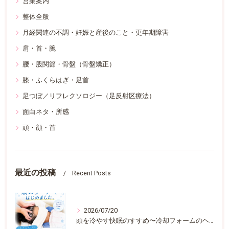
営業案内
整体全般
月経関連の不調・妊娠と産後のこと・更年期障害
肩・首・腕
腰・股関節・骨盤（骨盤矯正）
膝・ふくらはぎ・足首
足つぼ／リフレクソロジー（足反射区療法）
面白ネタ・所感
頭・顔・首
最近の投稿
Recent Posts
2026/07/20
頭を冷やす快眠のすすめ〜冷却フォームのヘッドスパ