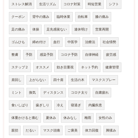
ストレス解消
生活リズム
コロナ対策
時短営業
シフト
クーポン
背中の痛み
臨時休業
自転車
膝の痛み
足の痛み
体操
足先感覚ない
連休明け
営業再開
ゴムひも
締め付け
血行
中医学
治療法
社会情勢
整膚
予防
感染予防
コロナ予防
自律神経
疲労感
ステップ２
オススメ
効き目重視
ネット予約
健康管理
肩回し
上がらない
四十肩
生活の木
マスクスプレー
ミント
換気
ディスタンス
コロナ太り
自粛疲れ
食いしばり
歯ぎしり
冷え
寝過ぎ
内臓疾患
体重かけると痛む
夏休み
休みなし
梅雨
女性のみ
親切
だるい
マスク頭痛
ご褒美
体力回復
脚揉み