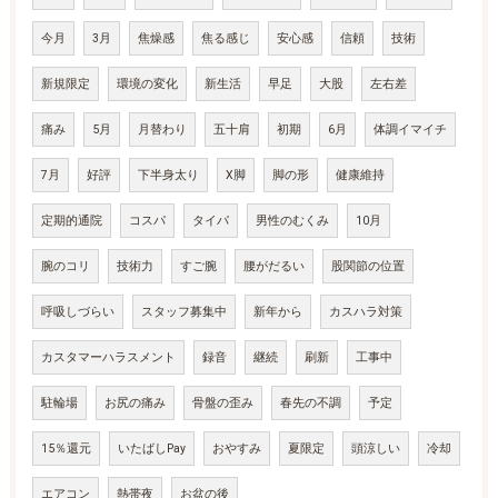
今月
3月
焦燥感
焦る感じ
安心感
信頼
技術
新規限定
環境の変化
新生活
早足
大股
左右差
痛み
5月
月替わり
五十肩
初期
6月
体調イマイチ
7月
好評
下半身太り
X脚
脚の形
健康維持
定期的通院
コスパ
タイパ
男性のむくみ
10月
腕のコリ
技術力
すご腕
腰がだるい
股関節の位置
呼吸しづらい
スタッフ募集中
新年から
カスハラ対策
カスタマーハラスメント
録音
継続
刷新
工事中
駐輪場
お尻の痛み
骨盤の歪み
春先の不調
予定
15％還元
いたばしPay
おやすみ
夏限定
頭涼しい
冷却
エアコン
熱帯夜
お盆の後