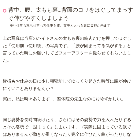
背中、腰、太もも裏…背面のコリをほぐしてまっす
ぐ伸びやすくしましょう
座り仕事も立ち仕事も力仕事も腰、背中と太もも裏に負担が来ます
上の写真は当店のバイトさんの太もも裏の筋肉だけを押してほぐし
た「使用前→使用後」の写真です。「腰が固まってる気がする」と
言っていた時にお願いしてビフォーアフターを撮らせてもらいまし
た。
皆様もお休みの日に少し朝寝坊してゆっくり起きた時等に腰が伸び
にくいことありませんか？
実は、私は時々あります…。
整体
院の先生なのにお恥ずかしい。
同じ姿勢を長時間続けたり、さらにはその姿勢で力を入れたりする
とその姿勢で「固まって」しまいます。（実際に固まっている訳で
はありませんが動きが重くなったり完全に伸びたり曲がったりしな