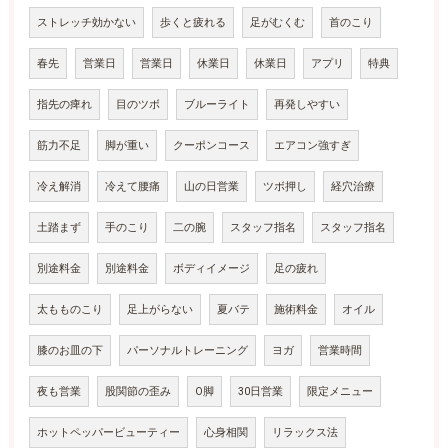
ストレッチ効かない
歩くと疲れる
足がむくむ
首のこり
春先
営業日
営業日
休業日
休業日
アプリ
特典
指先の痺れ
目のツボ
ブルーライト
再発しやすい
筋力不足
脚が重い
クーポンコース
エアコン強すぎ
冷え解消
冷えて腰痛
山の日営業
ツボ押し
経穴治療
土踏まず
手のこり
二の腕
スタッフ指名
スタッフ指名
別途料金
別途料金
ボディイメージ
足の疲れ
太もものこり
足上がらない
夏バテ
施術料金
オイル
膝のお皿の下
パーソナルトレーニング
ヨガ
営業時間
夜も営業
股関節の歪み
O脚
30日営業
限定メニュー
ホットペッパービューティー
心身相関
リラックス法