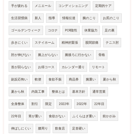
手が疲れる
メニエール
コンディショニング
定期的ケア
生活習慣病
新人
指導
情報伝達
腕のこり
お尻のこり
ゴールデンウィーク
コロナ
PCR陰性
休業協力
足の裏
歩きにくい
ステイホーム
精神的緊張
股関節痛
テニス肘
肘が伸びない
腕上がらない
腕後ろに行かない
骨格
首が回らない
お得コース
カレンダー通り
リモート
副反応怖い
軟便
食欲不振
商品券
腕重い
夏から秋
夏から秋
内装工事
整体とは
基本方針
通常営業
全身整体
割引
限定
2022年
2022年
22年目
22年目
胃が重い
食欲がない
ふくらはぎ重い
前かがみ
伸ばしにくい
腰周り
飲食店
足首硬い