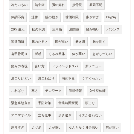
冷たいもの
熱中症
脚の痺れ
接骨院
原因不明
体調不良
連休
腕の動き
稼働制限
歩きすぎ
Paypay
20％還元
秋の不調
三角筋
肩関節
膝が痛い
バランス
関連箇所
腕のだるさ
腕が重い
巻き肩
胸を開く
肩甲骨周り
所感
くるみ整体
体が重い
息がしづらい
痛みの表現
言い方
ドライヘッドスパ
新メニュー
肩こりひどい
肩こわばり
消化不良
くすぐったい
こわばり
寒さ
テレワーク
詳細情報
女性整体師
緊急事態宣言
予防対策
営業時間変更
頭こり
アロマオイル
立ち仕事
歩き過ぎ
イスが合わない
座りすぎ
足ツボ
足が重い
なんとなく具合悪い
肩が重い