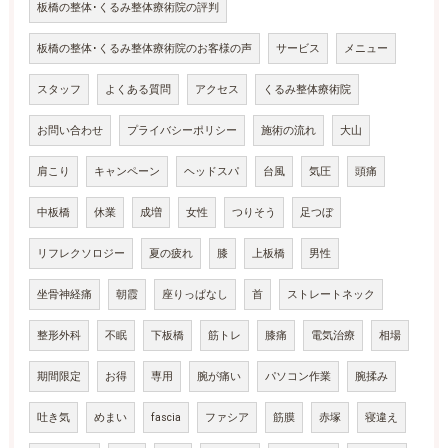
板橋の整体･くるみ整体療術院の評判
板橋の整体･くるみ整体療術院のお客様の声
サービス
メニュー
スタッフ
よくある質問
アクセス
くるみ整体療術院
お問い合わせ
プライバシーポリシー
施術の流れ
大山
肩こり
キャンペーン
ヘッドスパ
台風
気圧
頭痛
中板橋
休業
成増
女性
つりそう
足つぼ
リフレクソロジー
夏の疲れ
膝
上板橋
男性
坐骨神経痛
朝霞
座りっぱなし
首
ストレートネック
整形外科
不眠
下板橋
筋トレ
膝痛
電気治療
相場
期間限定
お得
専用
腕が痛い
パソコン作業
腕揉み
吐き気
めまい
fascia
ファシア
筋膜
赤塚
寝違え