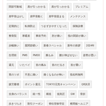
関節可動域
肩が引っかかる
肩が引っかかる
プレミアム
肩甲骨はがし
肩甲骨動く
肩甲骨固まる
メンテナンス
定期的に
転倒防止
つまずきやすくなった
保険診療
整骨院
寒暖差
事前予約
肘が痛い
指の関節が痛い
歩幅狭い
股関節硬い
新春スペシャル
新年の挨拶
2024年
生理前
PMS
PMDD
腕もみ
腰が伸ばせない
姿勢が悪い
還元
いたペイ
首の痛み
首のだるさ
首が重い
胃のツボ
不意に痛い
痛くなるのが怖い
指名料無料
疲労蓄積
ポイント還元
TOKYO元気キャンペーン
QR決済
全身のバランス
統一性
構造
低気圧
GW
骨折
歩きづらさ
割引クーポン
脊柱管狭窄症
椎間板ヘルニア