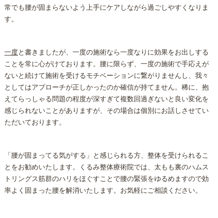
常でも腰が固まらないよう上手にケアしながら過ごしやすくなりま
す。
一度
と書きましたが、一度の施術なら一度なりに効果をお出しする
ことを常に心がけております。腰に限らず、一度の施術で手応えが
ないと続けて施術を受けるモチベーションに繋がりませんし、我々
としてはアプローチが正しかったのか確信が持てません。稀に、抱
えてらっしゃる問題の程度が深すぎて複数回過ぎないと良い変化を
感じられないことがありますが、その場合は個別にお話しさせてい
ただいております。
「腰が固まってる気がする」と感じられる方、
整体
を受けられるこ
とをお勧めいたします。くるみ
整体
療術院では、太もも裏のハムス
トリングス筋群のハリをほぐすことで腰の緊張をゆるめますので効
率よく固まった腰を解消いたします。お気軽にご相談ください。