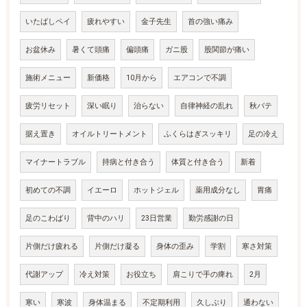
いたばしペイ
疲れやすい
金子先生
首の強い痛み
お盆休み
暑くて頭痛
偏頭痛
ガニ股
股関節が痛い
施術メニュー
新価格
10月から
エアコンで不調
疲労リセット
深い眠り
治らない
自律神経の乱れ
秋バテ
据え置き
オイルトリートメント
ふくらはぎスッキリ
足の冷え
マイナートラブル
持病と付き合う
体質と付き合う
新着
初めての不調
イエーロ
ホットジェル
薬用成分なし
胃痛
足のこわばり
背中のハリ
23日営業
勤労感謝の日
片側だけ疲れる
片側だけ凝る
身体の歪み
学割
寒さ対策
代謝アップ
冷え対策
お役立ち
肩こりで手の痺れ
2月
寒い
寒波
身体温まる
不定期利用
久しぶり
通わない