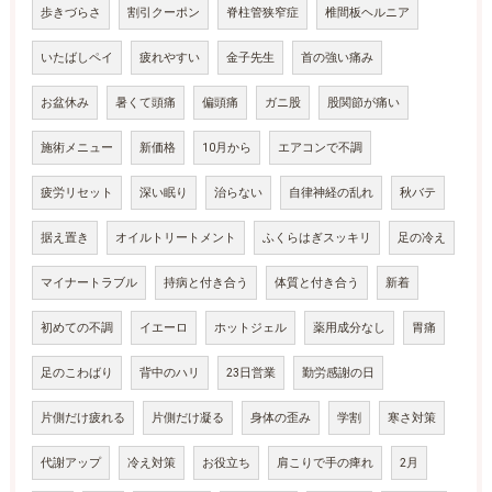
歩きづらさ
割引クーポン
脊柱管狭窄症
椎間板ヘルニア
いたばしペイ
疲れやすい
金子先生
首の強い痛み
お盆休み
暑くて頭痛
偏頭痛
ガニ股
股関節が痛い
施術メニュー
新価格
10月から
エアコンで不調
疲労リセット
深い眠り
治らない
自律神経の乱れ
秋バテ
据え置き
オイルトリートメント
ふくらはぎスッキリ
足の冷え
マイナートラブル
持病と付き合う
体質と付き合う
新着
初めての不調
イエーロ
ホットジェル
薬用成分なし
胃痛
足のこわばり
背中のハリ
23日営業
勤労感謝の日
片側だけ疲れる
片側だけ凝る
身体の歪み
学割
寒さ対策
代謝アップ
冷え対策
お役立ち
肩こりで手の痺れ
2月