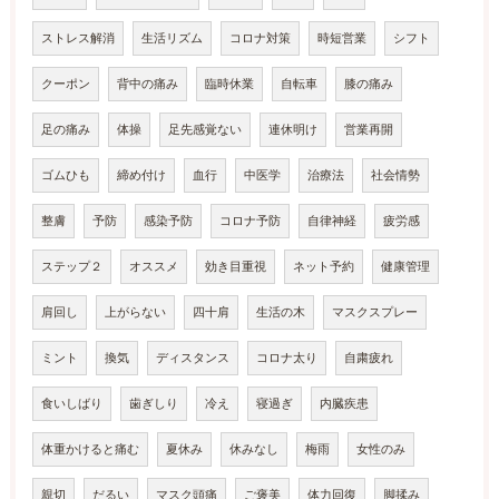
ストレス解消
生活リズム
コロナ対策
時短営業
シフト
クーポン
背中の痛み
臨時休業
自転車
膝の痛み
足の痛み
体操
足先感覚ない
連休明け
営業再開
ゴムひも
締め付け
血行
中医学
治療法
社会情勢
整膚
予防
感染予防
コロナ予防
自律神経
疲労感
ステップ２
オススメ
効き目重視
ネット予約
健康管理
肩回し
上がらない
四十肩
生活の木
マスクスプレー
ミント
換気
ディスタンス
コロナ太り
自粛疲れ
食いしばり
歯ぎしり
冷え
寝過ぎ
内臓疾患
体重かけると痛む
夏休み
休みなし
梅雨
女性のみ
親切
だるい
マスク頭痛
ご褒美
体力回復
脚揉み