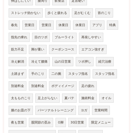
伸ばしにくい
腰周り
飲食店
足首硬い
ストレッチ効かない
歩くと疲れる
足がむくむ
首のこり
春先
営業日
営業日
休業日
休業日
アプリ
特典
指先の痺れ
目のツボ
ブルーライト
再発しやすい
筋力不足
脚が重い
クーポンコース
エアコン強すぎ
冷え解消
冷えて腰痛
山の日営業
ツボ押し
経穴治療
土踏まず
手のこり
二の腕
スタッフ指名
スタッフ指名
別途料金
別途料金
ボディイメージ
足の疲れ
太もものこり
足上がらない
夏バテ
施術料金
オイル
膝のお皿の下
パーソナルトレーニング
ヨガ
営業時間
夜も営業
股関節の歪み
O脚
30日営業
限定メニュー