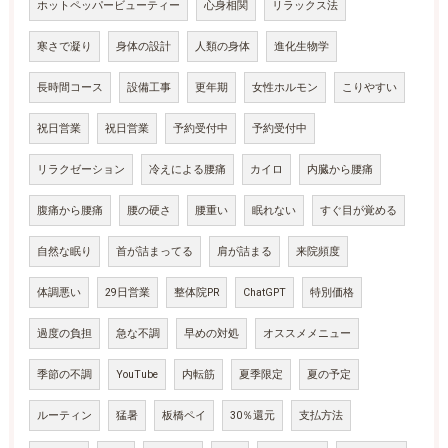
ホットペッパービューティー
心身相関
リラックス法
寒さで凝り
身体の設計
人類の身体
進化生物学
長時間コース
設備工事
更年期
女性ホルモン
こりやすい
祝日営業
祝日営業
予約受付中
予約受付中
リラクゼーション
冷えによる腰痛
カイロ
内臓から腰痛
腹痛から腰痛
腰の硬さ
腰重い
眠れない
すぐ目が覚める
自然な眠り
首が詰まってる
肩が詰まる
来院頻度
体調悪い
29日営業
整体院PR
ChatGPT
特別価格
過度の負担
急な不調
早めの対処
オススメメニュー
季節の不調
YouTube
内転筋
夏季限定
夏の予定
ルーティン
猛暑
板橋ペイ
30％還元
支払方法