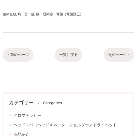
整体全般
肩・首・腕
腰・股関節・骨盤（骨盤矯正）
< 前のページ
一覧に戻る
次のページ >
カテゴリー
Categories
アロマテラピー
ヘッドスパ（ヘッド＆ネック、ショルダー／ドライヘッドスパ）
商品紹介