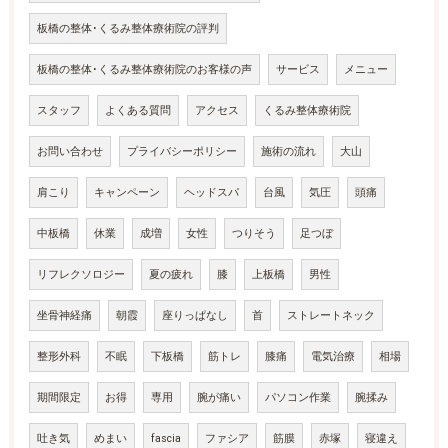
板橋の整体･くるみ整体療術院の評判
板橋の整体･くるみ整体療術院のお客様の声
サービス
メニュー
スタッフ
よくある質問
アクセス
くるみ整体療術院
お問い合わせ
プライバシーポリシー
施術の流れ
大山
肩こり
キャンペーン
ヘッドスパ
台風
気圧
頭痛
中板橋
休業
成増
女性
つりそう
足つぼ
リフレクソロジー
夏の疲れ
膝
上板橋
男性
坐骨神経痛
朝霞
座りっぱなし
首
ストレートネック
整形外科
不眠
下板橋
筋トレ
膝痛
電気治療
相場
期間限定
お得
専用
腕が痛い
パソコン作業
腕揉み
吐き気
めまい
fascia
ファシア
筋膜
赤塚
寝違え