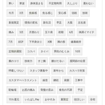
寒い
寒波
身体温まる
不定期利用
久しぶり
通わない
今月
3月
焦燥感
焦る感じ
安心感
信頼
技術
新規限定
環境の変化
新生活
早足
大股
左右差
痛み
5月
月替わり
五十肩
初期
6月
体調イマイチ
7月
好評
下半身太り
X脚
脚の形
健康維持
定期的通院
コスパ
タイパ
男性のむくみ
10月
腕のコリ
技術力
すご腕
腰がだるい
股関節の位置
呼吸しづらい
スタッフ募集中
新年から
カスハラ対策
カスタマーハラスメント
録音
継続
刷新
工事中
駐輪場
お尻の痛み
骨盤の歪み
春先の不調
予定
15％還元
いたばしPay
おやすみ
夏限定
頭涼しい
冷却