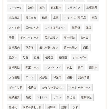
マッサージ
池袋
疲労
観葉植物
リラックス
土曜営業
急な痛み
胃もたれ
残業
足裏
ヘッドスパ専門店
東京
おすすめ
足のむくみ
ふくらはぎオイル
腱鞘炎
産後
手首
年末スペシャル
足がだるい
年末年始
お休み
営業案内
下赤塚
疲れが取れない
背中の硬さ
病後
強張り
足首
捻挫
後遺症
整体院
ジェンダー
営業開始
限定コース
ゴッドハンド
駅近
新年
割引券
お得情報
アロマ
光が丘
和光市
便秘
腸内環境
ギックリ腰
板橋区
からだ伸ばせない
スペシャルコース
眼精疲労
免疫
ストレス
リフレ
冷え性
運動不足
活性化
季節の変わり目
短時間
腰痛
ツボ