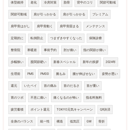
体型維持
老化
冷房対策
肋骨
背中のコリ
関節可動域
関節可動域
肩が引っかかる
肩が引っかかる
プレミアム
肩甲骨はがし
肩甲骨動く
肩甲骨固まる
メンテナンス
定期的に
転倒防止
つまずきやすくなった
保険診療
整骨院
寒暖差
事前予約
肘が痛い
指の関節が痛い
歩幅狭い
股関節硬い
新春スペシャル
新年の挨拶
2024年
生理前
PMS
PMDD
腕もみ
腰が伸ばせない
姿勢が悪い
還元
いたペイ
首の痛み
首のだるさ
首が重い
胃のツボ
不意に痛い
痛くなるのが怖い
指名料無料
疲労蓄積
ポイント還元
TOKYO元気キャンペーン
QR決済
全身のバランス
統一性
構造
低気圧
GW
骨折