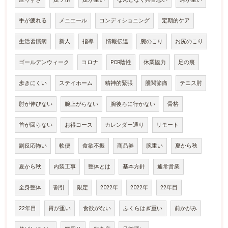
手が疲れる
メニエール
コンディショニング
定期的ケア
生活習慣病
新人
指導
情報伝達
腕のこり
お尻のこり
ゴールデンウィーク
コロナ
PCR陰性
休業協力
足の裏
歩きにくい
ステイホーム
精神的緊張
股関節痛
テニス肘
肘が伸びない
腕上がらない
腕後ろに行かない
骨格
首が回らない
お得コース
カレンダー通り
リモート
副反応怖い
軟便
食欲不振
商品券
腕重い
夏から秋
夏から秋
内装工事
整体とは
基本方針
通常営業
全身整体
割引
限定
2022年
2022年
22年目
22年目
胃が重い
食欲がない
ふくらはぎ重い
前かがみ