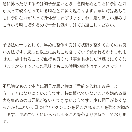
急に捻ったりするのは調子が悪いとき、意図せぬところに余計な力
が入って硬くなっている時などに多く起こります。寒い時はあちこ
ちに余計な力が入って身体がこわばりますよね。急な激しい痛みは
こういう時に増えるので十分お気をつけてお過ごしください。
予防法の一つとして、早めに
整体
を受けて状態を整えておくのも良
い方法です。思った以上にあちこち凝っていて驚かれるかもしれま
せん。揉まれることで血行も良くなり寒さも少しだけ感じにくくな
りますからそういった意味でもこの時期の
整体
はオススメです！
不思議なもので本当に調子が悪い時は「予約を入れて改善しよ
う！」とはなりにくいようです。特に慣れていないことを始める気
力を集めるのは元気がないとできないようです。少し調子が良くな
ったかも…という日にぜひアクションを起こされることを強くお勧め
します。早めのケアにいらっしゃることを心よりお待ちしておりま
す。