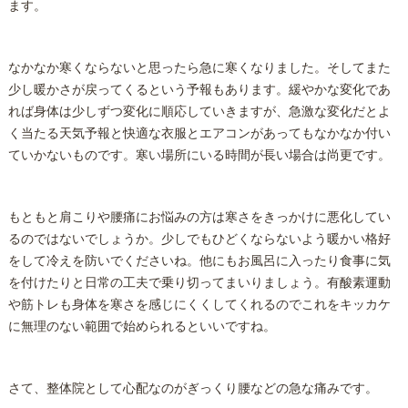
ます。
なかなか寒くならないと思ったら急に寒くなりました。そしてまた
少し暖かさが戻ってくるという予報もあります。緩やかな変化であ
れば身体は少しずつ変化に順応していきますが、急激な変化だとよ
く当たる天気予報と快適な衣服とエアコンがあってもなかなか付い
ていかないものです。寒い場所にいる時間が長い場合は尚更です。
もともと肩こりや腰痛にお悩みの方は寒さをきっかけに悪化してい
るのではないでしょうか。少しでもひどくならないよう暖かい格好
をして冷えを防いでくださいね。他にもお風呂に入ったり食事に気
を付けたりと日常の工夫で乗り切ってまいりましょう。有酸素運動
や筋トレも身体を寒さを感じにくくしてくれるのでこれをキッカケ
に無理のない範囲で始められるといいですね。
さて、
整体
院として心配なのがぎっくり腰などの急な痛みです。